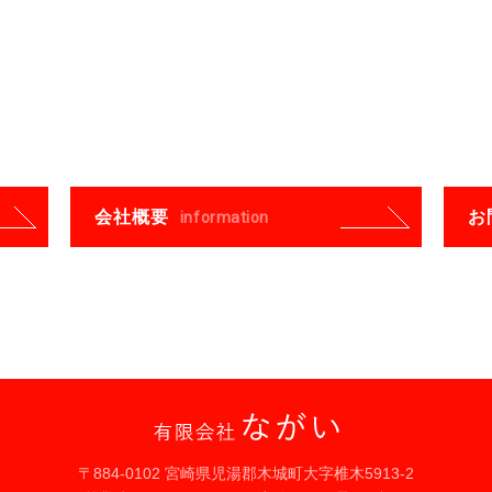
会社概要
お
information
〒884-0102 宮崎県児湯郡木城町大字椎木5913-2